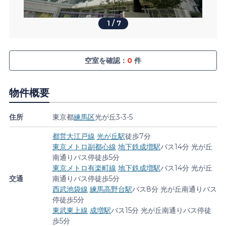
1
/
7
空室を確認：
0
件
物件概要
住所
東京都
練馬区
光が丘3-3-5
都営大江戸線
光が丘駅
徒歩7分
東京メトロ副都心線
地下鉄成増駅
バス14分 光が丘
南通りバス停徒歩5分
東京メトロ有楽町線
地下鉄成増駅
バス14分 光が丘
交通
南通りバス停徒歩5分
西武池袋線
練馬高野台駅
バス8分 光が丘南通りバス
停徒歩5分
東武東上線
成増駅
バス15分 光が丘南通りバス停徒
歩5分