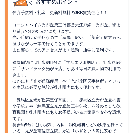
おすすめポイント
仲介手数料・礼金・更新料無料のJKK賃貸住宅！！
コーシャハイム光が丘第三は都営大江戸線「光が丘」駅よ
り徒歩7分の好立地にあります。
光が丘駅は始発駅なので「練馬」駅や、「新宿」駅方面へ
座りながら一本で行くことができます。
また都心までのアクセスがよく通勤・通学に便利です。
建物周辺には徒歩約
11
分に「マルエツ田柄店」、徒歩約
5
分
に「サンドラック光が丘店」があり毎日の買い物で利用で
きます。
ほかにも「光が丘郵便局」や「光が丘区民事務所」といっ
た生活に必要な施設が徒歩圏内にあり便利です。
「練馬区立光が丘第三保育園」、「練馬区立光が丘夏の雲
小学校」や「練馬区立光が丘第三中学校」を始めとした教
育機関も徒歩圏内にありお子様がいるご家庭も安心な環境
です。
徒歩約
5
分には小児科、内科、消化器科などの診療を行って
いる「光が丘南佐藤医院」がありいざという際に安心で