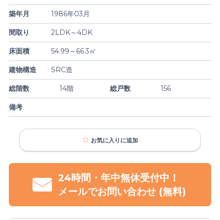
築年月
1986年03月
間取り
2LDK～4DK
床面積
54.99～66.3㎡
建物構造
SRC造
総階数
14階
総戸数
156
備考
お気に入り
に追加
24時間・年中無休受付中！
メールで
お問い合わせ
(無料)