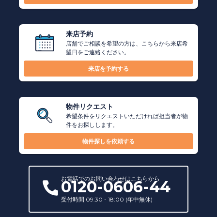
来店予約
店舗でご相談を希望の方は、こちらから来店希
望日をご連絡ください。
来店を予約する
物件リクエスト
希望条件をリクエストいただければ担当者が物
件をお探しします。
物件探しを依頼する
お電話での
お問い合わせ
はこちらから
0120-0606-44
受付時間 09:30 - 18:00 (年中無休)