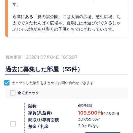
す。
近隣にある「夏の雲公園」には太陽の広場、芝生広場、丸
太でできたわんぱく広場や、夏場には水遊びができるじゃ
ぶじゃぶ池があり多くの子供たちでにぎわっています。
最終更新：2026年07月04日 10:13:07
過去に募集した部屋（55件）
チェックした物件をまとめて
お問い合わせ
できます
全てチェック
6階/14階
階数
家賃(共益費)
109,500円
(4,400円)
3DK/59.69㎡
間取り/専有面積
2.0ヶ月/なし
敷金 / 礼金