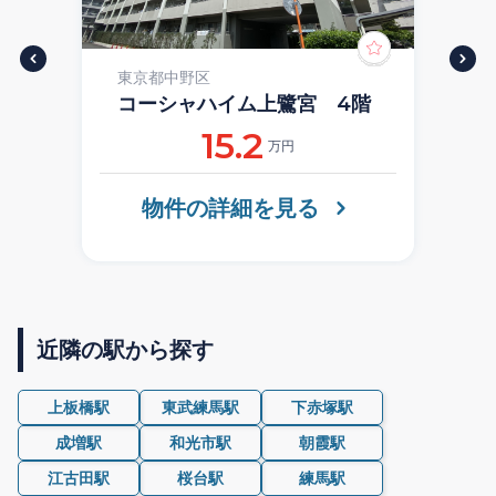
東京都中野区
コーシャハイム上鷺宮 4階
15.2
万円
物件の詳細を見る
近隣の駅から探す
上板橋駅
東武練馬駅
下赤塚駅
成増駅
和光市駅
朝霞駅
江古田駅
桜台駅
練馬駅