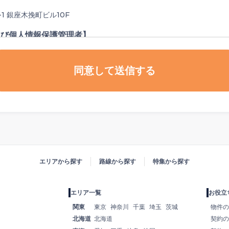
-1 銀座木挽町ビル10F
よび個人情報保護管理者】
同意して送信する
o.jp
ら
をご参照ください。
エリアから探す
路線から探す
特集から探す
エリア一覧
お役立
関東
東京
神奈川
千葉
埼玉
茨城
物件の
北海道
北海道
契約の