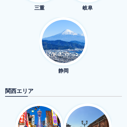
三重
岐阜
静岡
関西
エリア