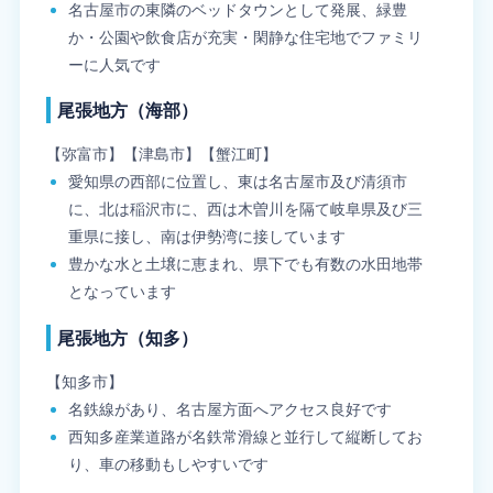
名古屋市の東隣のベッドタウンとして発展、緑豊
か・公園や飲食店が充実・閑静な住宅地でファミリ
ーに人気です
尾張地方（海部）
【弥富市】【津島市】【蟹江町】
愛知県の西部に位置し、東は名古屋市及び清須市
に、北は稲沢市に、西は木曽川を隔て岐阜県及び三
重県に接し、南は伊勢湾に接しています
豊かな水と土壌に恵まれ、県下でも有数の水田地帯
となっています
尾張地方（知多）
【知多市】
名鉄線があり、名古屋方面へアクセス良好です
西知多産業道路が名鉄常滑線と並行して縦断してお
り、車の移動もしやすいです