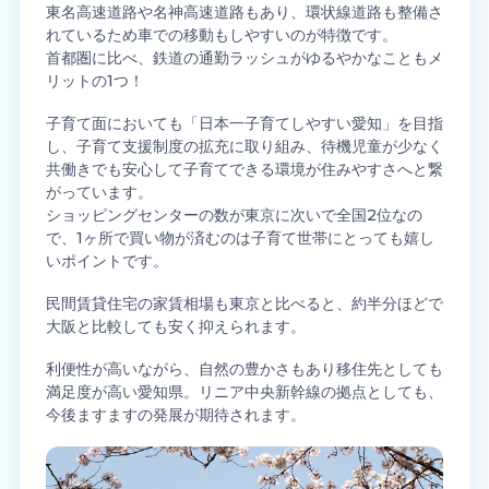
東名高速道路や名神高速道路もあり、環状線道路も整備さ
れているため車での移動もしやすいのが特徴です。
首都圏に比べ、鉄道の通勤ラッシュがゆるやかなこともメ
リットの1つ！
子育て面においても「日本一子育てしやすい愛知」を目指
し、子育て支援制度の拡充に取り組み、待機児童が少なく
共働きでも安心して子育てできる環境が住みやすさへと繋
がっています。
ショッピングセンターの数が東京に次いで全国2位なの
で、1ヶ所で買い物が済むのは子育て世帯にとっても嬉し
いポイントです。
民間賃貸住宅の家賃相場も東京と比べると、約半分ほどで
大阪と比較しても安く抑えられます。
利便性が高いながら、自然の豊かさもあり移住先としても
満足度が高い愛知県。リニア中央新幹線の拠点としても、
今後ますますの発展が期待されます。