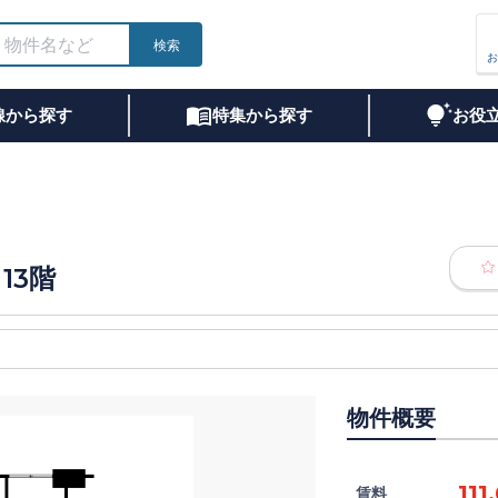
検索
お
線から探す
特集から探す
お役
13階
物件概要
111
賃料