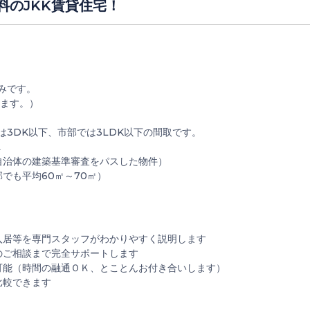
料のJKK賃貸住宅！
みです。
ます。）
3DK以下、市部では3LDK以下の間取です。
Ｋ
自治体の建築基準審査をパスした物件）
でも平均60㎡～70㎡）
入居等を専門スタッフがわかりやすく説明します
のご相談まで完全サポートします
可能（時間の融通ＯＫ、とことんお付き合いします）
比較できます