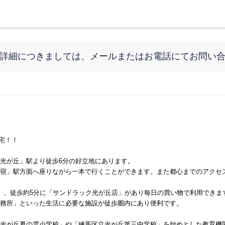
詳細につきましては、メールまたはお電話にてお問い
宅！！
光が丘」駅より徒歩
6
分の好立地にあります。
宿」駅方面へ座りながら一本で行くことができます。また都心までのアクセ
」、徒歩約
5
分に「サンドラック光が丘店」があり毎日の買い物で利用できま
務所」といった生活に必要な施設が徒歩圏内にあり便利です。
光が丘夏の雲小学校」や「練馬区立光が丘第三中学校」を始めとした教育機