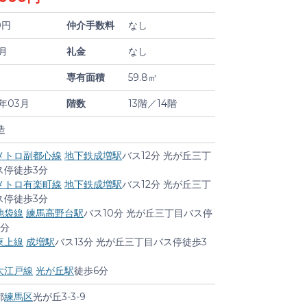
0円
仲介手数料
なし
ヶ月
礼金
なし
専有面積
59.8㎡
8年03月
階数
13階／14階
造
メトロ副都心線
地下鉄成増駅
バス12分 光が丘三丁
ス停徒歩3分
メトロ有楽町線
地下鉄成増駅
バス12分 光が丘三丁
ス停徒歩3分
池袋線
練馬高野台駅
バス10分 光が丘三丁目バス停
3分
東上線
成増駅
バス13分 光が丘三丁目バス停徒歩3
大江戸線
光が丘駅
徒歩6分
都
練馬区
光が丘3-3-9