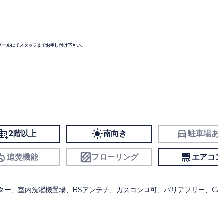
メールにてスタッフまでお申し付け下さい。
2階以上
南向き
駐車場
追焚機能
フローリング
エアコ
ター、室内洗濯機置場、BSアンテナ、ガスコンロ可、バリアフリー、CA