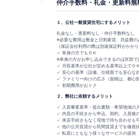
仲介手数料・礼金・更新料無
１、公社一般賃貸住宅にするメリット
礼金なし・更新料なし・仲介手数料なし
※必要な費用は敷金と日割家賃、共益費の
（保証会社利用の際は別途保証料がかかり
✓ 単身の方でもＯＫ
※単身の方がお申し込みできるのは区部では
✓ 月収基準が公社が定める基準以上でＯ
✓ 安心の基準（設備、仕様面でも安心な
✓ ファミリー向けの広さ（面積は、都心部
✓ 初期費用がおトク
２、弊社に依頼するメリット
✓ 入居審査基準・提出書類・希望地域の
✓ 内見の手続きから申込、契約、入居後
✓ 来店手続きもなく現地で待ち合わせも
✓ 他の公共賃貸から民間賃貸までを徹底
✓ 転居にともなう様々なサービスの提供