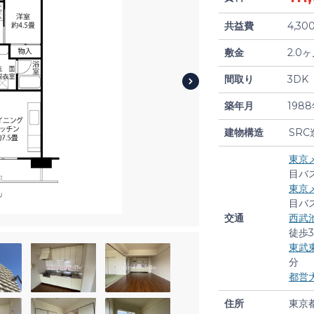
共益費
4,30
敷金
2.0
間取り
3DK
築年月
198
建物構造
SRC
東京
目バ
東京
目バ
交通
西武
徒歩
東武
分
都営
住所
東京