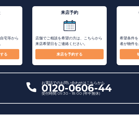
談
来店予約
ご自宅等から
店舗でご相談を希望の方は、こちらから
希望条件を
。
来店希望日をご連絡ください。
者が物件を
する
来店を予約する
お電話での
お問い合わせ
はこちらから
0120-0606-44
受付時間 09:30 - 18:00 (年中無休)