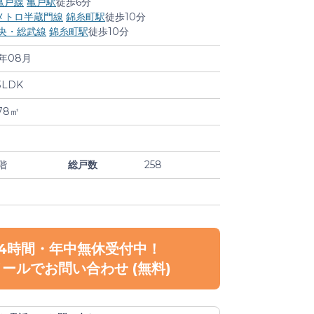
亀戸線
亀戸駅
徒歩6分
メトロ半蔵門線
錦糸町駅
徒歩10分
中央・総武線
錦糸町駅
徒歩10分
9年08月
3LDK
78㎡
階
総戸数
258
24時間・年中無休受付中！
メールで
お問い合わせ
(無料)