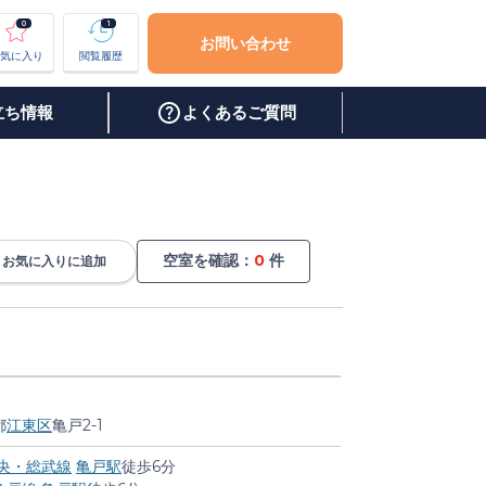
0
1
お問い合わせ
気に入り
閲覧履歴
立ち情報
よくあるご質問
空室を確認：
0
件
お気に入り
に追加
都
江東区
亀戸2-1
中央・総武線
亀戸駅
徒歩6分