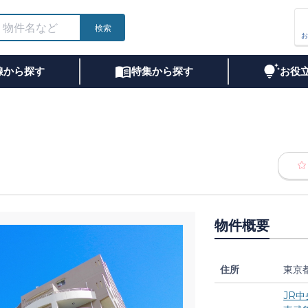
検索
お
線から探す
特集から探す
お役
物件概要
住所
東京
JR