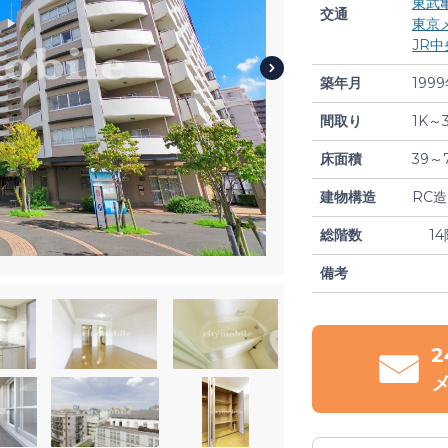
東武
交通
東京
JR
築年月
199
間取り
1K～
床面積
39～
建物構造
RC造
総階数
14
備考