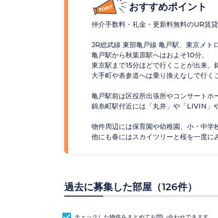
おすすめポイント
仲介手数料・礼金・更新料無料のUR賃
JR総武線 東部亀戸線 亀戸駅、東京メト
亀戸駅から秋葉原駅へはおよそ10分。
東京駅まで15分ほどで行くことが出来、
大手町や表参道へは乗り換えなしで行く
亀戸駅前は区役所出張所やコンサートホ
錦糸町駅付近には
「丸井」や「LIVIN」
物件周辺には保育園や幼稚園、小・中学
他にも春にはスカイツリーと桜を一度に
過去に募集した部屋（126件）
チェックした物件をまとめて
お問い合わせ
できます