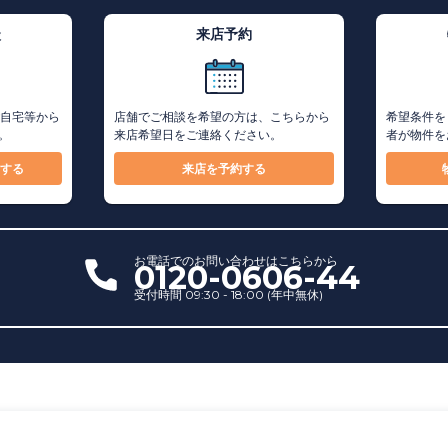
談
来店予約
ご自宅等から
店舗でご相談を希望の方は、こちらから
希望条件を
。
来店希望日をご連絡ください。
者が物件を
する
来店を予約する
お電話での
お問い合わせ
はこちらから
0120-0606-44
受付時間 09:30 - 18:00 (年中無休)