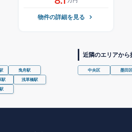
8.1
万円
物件の詳細を見る
近隣のエリアから
駅
曳舟駅
中央区
墨田
原駅
浅草橋駅
駅