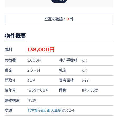
空室を確認：
0
件
物件概要
138,000円
賃料
共益費
5,000円
仲介手数料
なし
敷金
2.0ヶ月
礼金
なし
間取り
3DK
専有面積
64㎡
築年月
1989年08月
階数
1階／33階
建物構造
RC造
交通
都営新宿線
東大島駅
徒歩2分