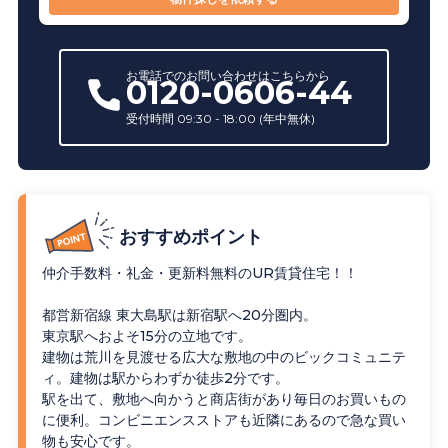
お電話での
お問い合わせ
はこちらから
0120-0606-44
受付時間 09:30 - 18:00 (年中無休)
おすすめポイント
仲介手数料・礼金・更新料無料のUR賃貸住宅！！
都営新宿線 東大島駅は新宿駅へ20分圏内。
東京駅へおよそ15分の立地です。
建物は荒川を見渡せる広大な敷地の中のビックコミュニテ
ィ。建物は駅からわずか徒歩2分です。
駅を出て、敷地へ向かうと商店街があり毎日のお買いもの
に便利。コンビニエンスストアも近隣にあるので急な買い
物も安心です。