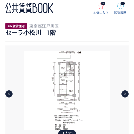
0
1
お気に入り
閲覧履歴
東京都江戸川区
UR賃貸住宅
セーラ小松川 1階
1
/
21