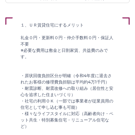
１、ＵＲ賃貸住宅にするメリット
礼金０円・更新料０円・仲介手数料０円・保証人
不要
※必要な費用は敷金と日割家賃、共益費のみで
す。
・原状回復負担区分が明確（令和4年度に退去さ
れたお客様の修理費負担額は平均約4万1千円）
・耐震診断、耐震改修への取り組み（居住性と安
心を追求した住まいづくり）
・社宅の利用ＯＫ（一部では事業者が従業員用の
住宅として申し込む事も可能）
・様々なライフスタイルに対応（高齢者向け・ペ
ット共生・特別募集住宅・リニューアル住宅な
ど）