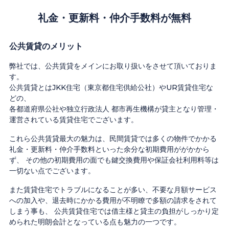
礼金・更新料・仲介手数料が無料
公共賃貸のメリット
弊社では、公共賃貸をメインにお取り扱いをさせて頂いておりま
す。
公共賃貸とはJKK住宅（東京都住宅供給公社）やUR賃貸住宅な
どの、
各都道府県公社や独立行政法人 都市再生機構が貸主となり管理・
運営されている賃貸住宅でございます。
これら公共賃貸最大の魅力は、民間賃貸では多くの物件でかかる
礼金・更新料・仲介手数料といった余分な初期費用ががかから
ず、 その他の初期費用の面でも鍵交換費用や保証会社利用料等は
一切ない点でございます。
また賃貸住宅でトラブルになることが多い、不要な月額サービス
への加入や、退去時にかかる費用が不明瞭で多額の請求をされて
しまう事も、 公共賃貸住宅では借主様と貸主の負担がしっかり定
められた明朗会計となっている点も魅力の一つです。