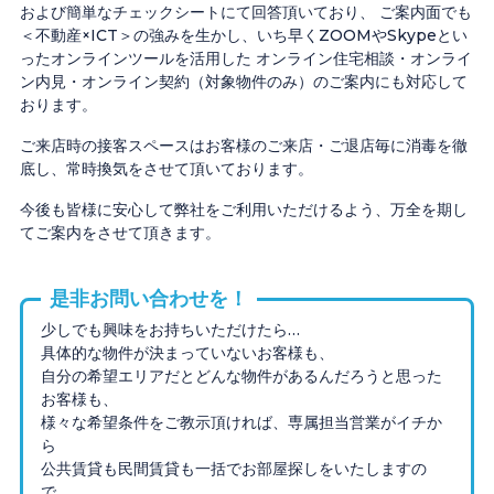
および簡単なチェックシートにて回答頂いており、 ご案内面でも
＜不動産×ICT＞の強みを生かし、いち早くZOOMやSkypeとい
ったオンラインツールを活用した オンライン住宅相談・オンライ
ン内見・オンライン契約（対象物件のみ）のご案内にも対応して
おります。
ご来店時の接客スペースはお客様のご来店・ご退店毎に消毒を徹
底し、常時換気をさせて頂いております。
今後も皆様に安心して弊社をご利用いただけるよう、万全を期し
てご案内をさせて頂きます。
少しでも興味をお持ちいただけたら…
具体的な物件が決まっていないお客様も、
自分の希望エリアだとどんな物件があるんだろうと思った
お客様も、
様々な希望条件をご教示頂ければ、専属担当営業がイチか
ら
公共賃貸も民間賃貸も一括でお部屋探しをいたしますの
で、