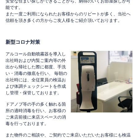
安全な住まい探しができることから、納得のいくお部屋探しが可
能です。
また一度ご利用になられたお客様からのリピートが多く、当社へ
信頼を頂き多くの方からご友人様をご紹介頂いております。
新型コロナ対策
アルコール自動噴霧器を導入し
出社時および内覧ご案内等の外
出から帰社した際に都度、手洗
い・消毒の徹底を行い、 毎朝の
出社時には、全従業員の検温お
よび体調チェックシートを作成
し管理・保管しております。
ドアノブ等の手の多く触れる箇
所の適時消毒を行い、お客様の
ご来店前後に来店スペースの消
毒を行っております。
また物件のご相談や、ご契約でご来店いただいたお客様にも検温