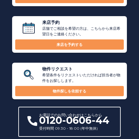
来店予約
店舗でご相談を希望の方は、こちらから来店希
望日をご連絡ください。
来店を予約する
物件リクエスト
希望条件をリクエストいただければ担当者が物
件をお探しします。
物件探しを依頼する
お電話での
お問い合わせ
はこちらから
0120-0606-44
受付時間 09:30 - 18:00 (年中無休)