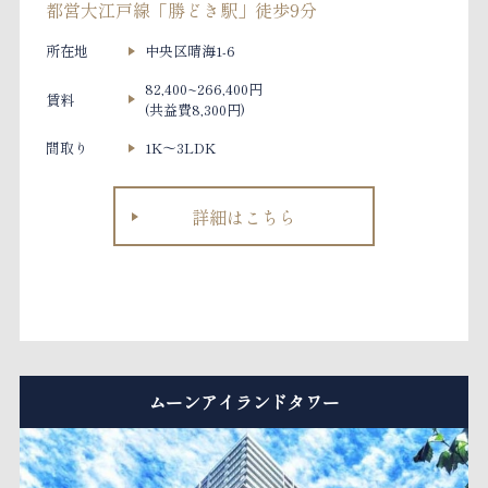
都営大江戸線「勝どき駅」徒歩9分
所在地
中央区晴海1-6
82,400~266,400円
賃料
(共益費8,300円)
間取り
1K～3LDK
詳細はこちら
ムーンアイランドタワー